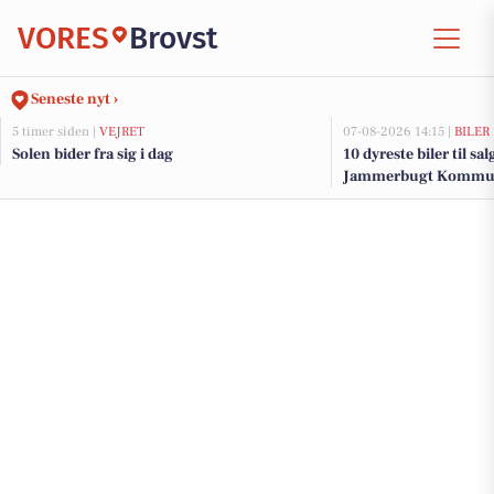
VORES
Brovst
Seneste nyt ›
5 timer siden |
VEJRET
07-08-2026 14:15 |
BILER
Solen bider fra sig i dag
10 dyreste biler til sa
Jammerbugt Kommu