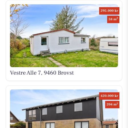
295.000 kr
2
58 m
Vestre Alle 7, 9460 Brovst
420.000 kr
2
204 m