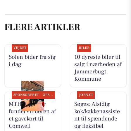
FLERE ARTIKLER
VEJRET
BILER
Solen bider fra sig
10 dyreste biler til
i dag
salg i nærheden af
Jammerbugt
Kommune
SPONSORERET
OPSLAGSTAVLEN
JOBNYT
MTH Biler har
Søges: Alsidig
fundet vinderen af
kok/køkkenassiste
et gavekort til
nt til spændende
Comwell
og fleksibel