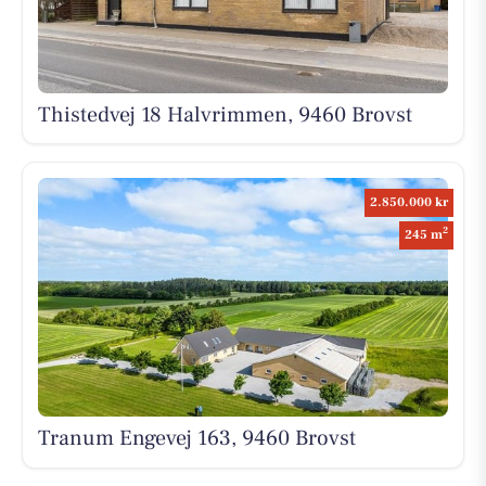
Thistedvej 18 Halvrimmen, 9460 Brovst
2.850.000 kr
2
245 m
Tranum Engevej 163, 9460 Brovst