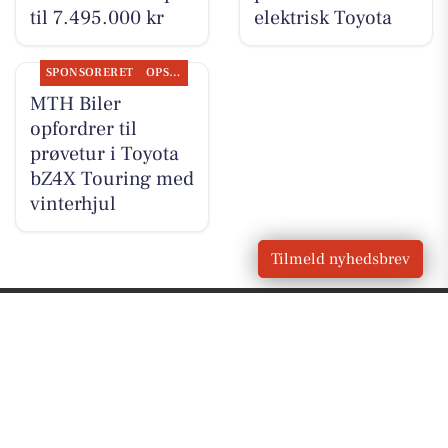
til 7.495.000 kr
elektrisk Toyota
SPONSORERET
OPSLAGSTAVLEN
MTH Biler
opfordrer til
prøvetur i Toyota
bZ4X Touring med
vinterhjul
Tilmeld nyhedsbrev
VORES
Brovst