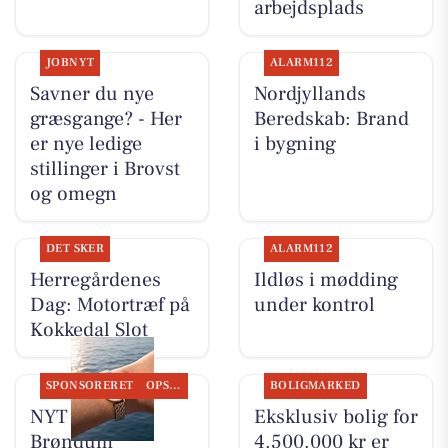
arbejdsplads
JOBNYT
ALARM112
Savner du nye
Nordjyllands
græsgange? - Her
Beredskab: Brand
er nye ledige
i bygning
stillinger i Brovst
og omegn
DET SKER
ALARM112
Herregårdenes
Ildløs i mødding
Dag: Motortræf på
under kontrol
Kokkedal Slot
SPONSORERET
OPSLAGSTAVLEN
BOLIGMARKED
NYT SYN
Eksklusiv bolig for
Brøndum
4.500.000 kr er