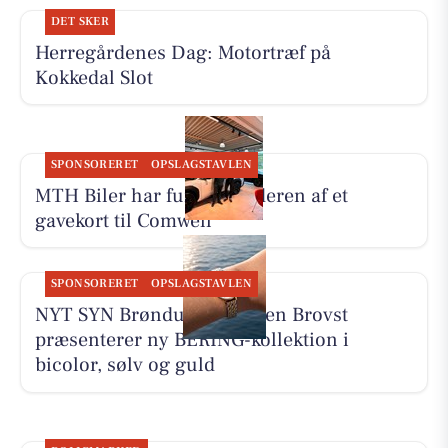
DET SKER
Herregårdenes Dag: Motortræf på
Kokkedal Slot
SPONSORERET
OPSLAGSTAVLEN
MTH Biler har fundet vinderen af et
gavekort til Comwell
SPONSORERET
OPSLAGSTAVLEN
NYT SYN Brøndum Jeppesen Brovst
præsenterer ny BERING-kollektion i
bicolor, sølv og guld