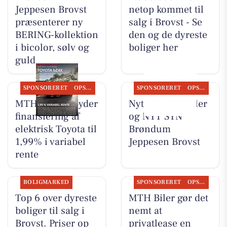
Jeppesen Brovst
netop kommet til
præsenterer ny
salg i Brovst - Se
BERING-kollektion
den og de dyreste
i bicolor, sølv og
boliger her
guld
SPONSORERET
OPSLAGSTAVLEN
SPONSORERET
OPSLAGSTAVLEN
MTH Biler tilbyder
Nyt fra MTH Biler
finansiering af
og NYT SYN
elektrisk Toyota til
Brøndum
1,99% i variabel
Jeppesen Brovst
rente
BOLIGMARKED
SPONSORERET
OPSLAGSTAVLEN
Top 6 over dyreste
MTH Biler gør det
boliger til salg i
nemt at
Brovst. Priser op
privatlease en