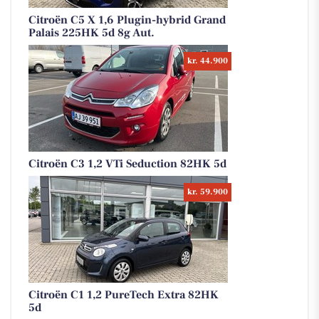
Citroën C5 X 1,6 Plugin-hybrid Grand
Palais 225HK 5d 8g Aut.
kr. 44.900
Citroën C3 1,2 VTi Seduction 82HK 5d
kr. 59.900
Citroën C1 1,2 PureTech Extra 82HK
5d