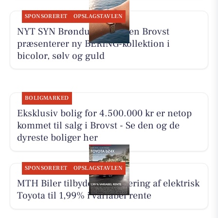
SPONSORERET
OPSLAGSTAVLEN
NYT SYN Brøndum Jeppesen Brovst
præsenterer ny BERING-kollektion i
bicolor, sølv og guld
BOLIGMARKED
Eksklusiv bolig for 4.500.000 kr er netop
kommet til salg i Brovst - Se den og de
dyreste boliger her
SPONSORERET
OPSLAGSTAVLEN
MTH Biler tilbyder finansiering af elektrisk
Toyota til 1,99% i variabel rente