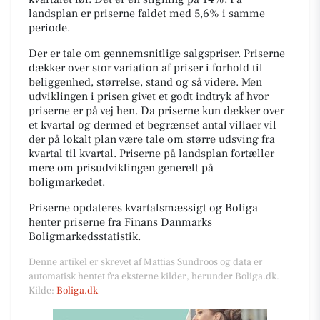
landsplan er priserne faldet med 5,6% i samme
periode.
Der er tale om gennemsnitlige salgspriser. Priserne
dækker over stor variation af priser i forhold til
beliggenhed, størrelse, stand og så videre. Men
udviklingen i prisen givet et godt indtryk af hvor
priserne er på vej hen. Da priserne kun dækker over
et kvartal og dermed et begrænset antal villaer vil
der på lokalt plan være tale om større udsving fra
kvartal til kvartal. Priserne på landsplan fortæller
mere om prisudviklingen generelt på
boligmarkedet.
Priserne opdateres kvartalsmæssigt og Boliga
henter priserne fra Finans Danmarks
Boligmarkedsstatistik.
Denne artikel er skrevet af Mattias Sundroos og data er
automatisk hentet fra eksterne kilder, herunder Boliga.dk.
Kilde:
Boliga.dk