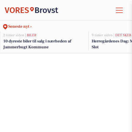
VORES
Brovst
Seneste nyt ›
2 timer siden |
BILER
9 timer siden |
DET SKER
10 dyreste biler til salg i nærheden af
Herregårdenes Dag: 
Jammerbugt Kommune
Slot