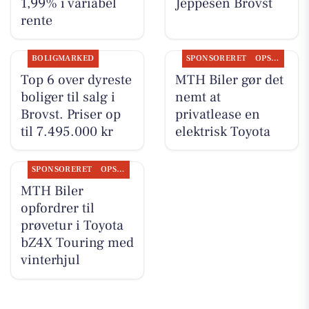
1,99% i variabel
Jeppesen Brovst
rente
BOLIGMARKED
SPONSORERET
OPSLAGSTAVLEN
Top 6 over dyreste
MTH Biler gør det
boliger til salg i
nemt at
Brovst. Priser op
privatlease en
til 7.495.000 kr
elektrisk Toyota
SPONSORERET
OPSLAGSTAVLEN
MTH Biler
opfordrer til
prøvetur i Toyota
bZ4X Touring med
vinterhjul