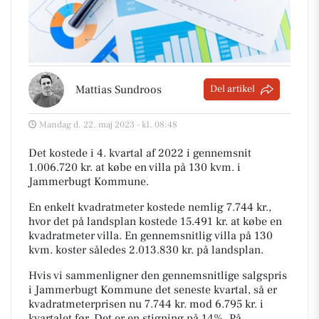
Mattias Sundroos
Del artikel
Mandag d. 22. maj 2023 - kl. 08:48
Det kostede i 4. kvartal af 2022 i gennemsnit
1.006.720 kr. at købe en villa på 130 kvm. i
Jammerbugt Kommune.
En enkelt kvadratmeter kostede nemlig 7.744 kr.,
hvor det på landsplan kostede 15.491 kr. at købe en
kvadratmeter villa. En gennemsnitlig villa på 130
kvm. koster således 2.013.830 kr. på landsplan.
Hvis vi sammenligner den gennemsnitlige salgspris
i Jammerbugt Kommune det seneste kvartal, så er
kvadratmeterprisen nu 7.744 kr. mod 6.795 kr. i
kvartalet før. Det er en stigning på 14%. På