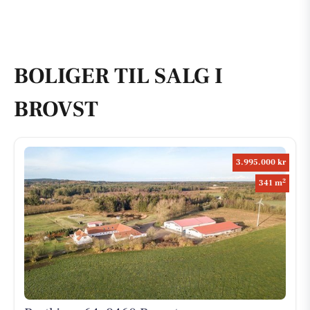
BOLIGER TIL SALG I
BROVST
3.995.000 kr
2
341 m