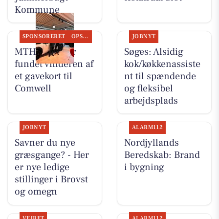
Kommune
SPONSORERET
OPSLAGSTAVLEN
JOBNYT
MTH Biler har
Søges: Alsidig
fundet vinderen af
kok/køkkenassiste
et gavekort til
nt til spændende
Comwell
og fleksibel
arbejdsplads
JOBNYT
ALARM112
Savner du nye
Nordjyllands
græsgange? - Her
Beredskab: Brand
er nye ledige
i bygning
stillinger i Brovst
og omegn
VEJRET
ALARM112