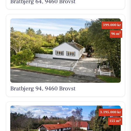
Bratbjerg 64, 9460 Brovst
399.000 kr
2
96 m
Bratbjerg 94, 9460 Brovst
3.195.000 kr
2
155 m