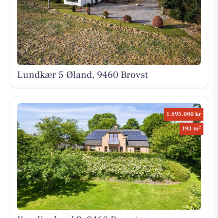
Lundkær 5 Øland, 9460 Brovst
1.895.000 kr
2
193 m