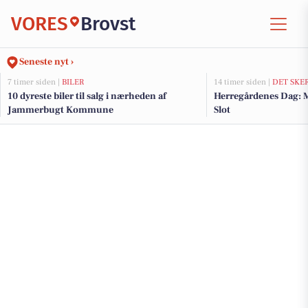
VORES
Brovst
Seneste nyt ›
7 timer siden |
BILER
14 timer siden |
DET SKE
10 dyreste biler til salg i nærheden af
Herregårdenes Dag: 
Jammerbugt Kommune
Slot