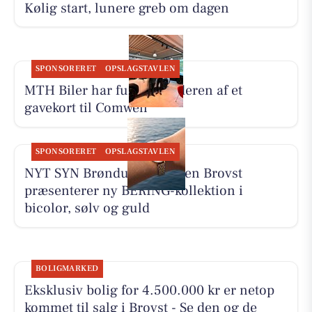
Kølig start, lunere greb om dagen
SPONSORERET
OPSLAGSTAVLEN
MTH Biler har fundet vinderen af et
gavekort til Comwell
SPONSORERET
OPSLAGSTAVLEN
NYT SYN Brøndum Jeppesen Brovst
præsenterer ny BERING-kollektion i
bicolor, sølv og guld
BOLIGMARKED
Eksklusiv bolig for 4.500.000 kr er netop
kommet til salg i Brovst - Se den og de