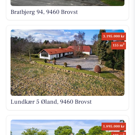
Bratbjerg 94, 9460 Brovst
3.195.000 kr
2
155 m
Lundkær 5 Øland, 9460 Brovst
1.895.000 kr
2