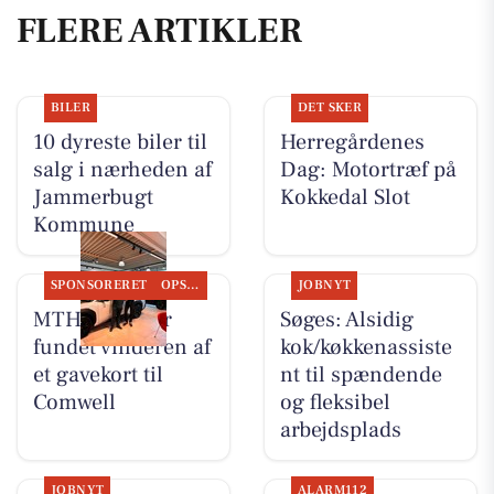
FLERE ARTIKLER
BILER
DET SKER
10 dyreste biler til
Herregårdenes
salg i nærheden af
Dag: Motortræf på
Jammerbugt
Kokkedal Slot
Kommune
SPONSORERET
OPSLAGSTAVLEN
JOBNYT
MTH Biler har
Søges: Alsidig
fundet vinderen af
kok/køkkenassiste
et gavekort til
nt til spændende
Comwell
og fleksibel
arbejdsplads
JOBNYT
ALARM112