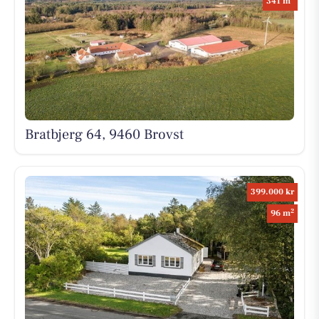
341 m
Bratbjerg 64, 9460 Brovst
399.000 kr
2
96 m