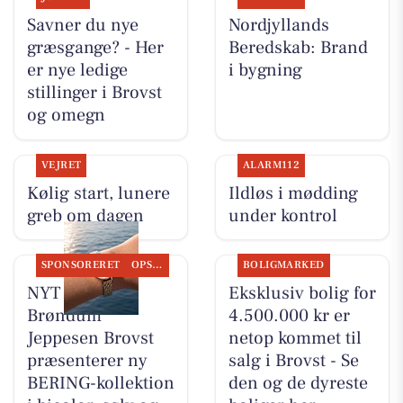
Savner du nye
Nordjyllands
græsgange? - Her
Beredskab: Brand
er nye ledige
i bygning
stillinger i Brovst
og omegn
VEJRET
ALARM112
Kølig start, lunere
Ildløs i mødding
greb om dagen
under kontrol
SPONSORERET
OPSLAGSTAVLEN
BOLIGMARKED
NYT SYN
Eksklusiv bolig for
Brøndum
4.500.000 kr er
Jeppesen Brovst
netop kommet til
præsenterer ny
salg i Brovst - Se
BERING-kollektion
den og de dyreste