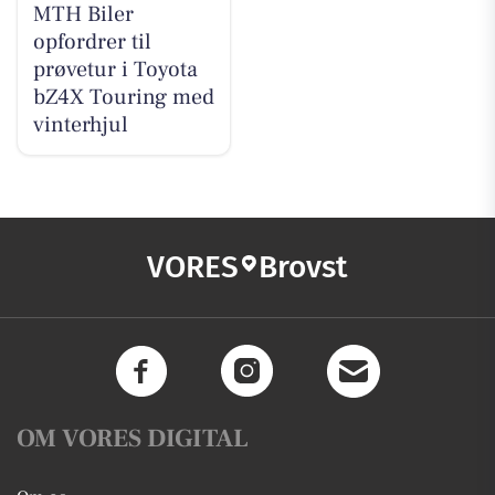
MTH Biler
opfordrer til
prøvetur i Toyota
bZ4X Touring med
vinterhjul
VORES
Brovst
OM VORES DIGITAL