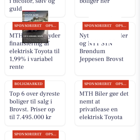
i bicolor, sølv og
boliger her
guld
SPONSORERET
OPSLAGSTAVLEN
SPONSORERET
OPSLAGSTAVLEN
MTH Biler tilbyder
Nyt fra MTH Biler
finansiering af
og NYT SYN
elektrisk Toyota til
Brøndum
1,99% i variabel
Jeppesen Brovst
rente
BOLIGMARKED
SPONSORERET
OPSLAGSTAVLEN
Top 6 over dyreste
MTH Biler gør det
boliger til salg i
nemt at
Brovst. Priser op
privatlease en
til 7.495.000 kr
elektrisk Toyota
SPONSORERET
OPSLAGSTAVLEN