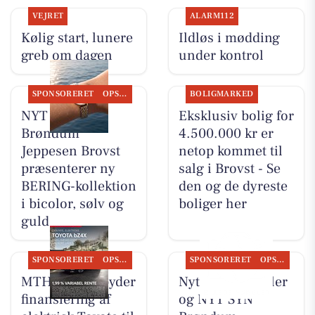
VEJRET
ALARM112
Kølig start, lunere
Ildløs i mødding
greb om dagen
under kontrol
SPONSORERET
OPSLAGSTAVLEN
BOLIGMARKED
NYT SYN
Eksklusiv bolig for
Brøndum
4.500.000 kr er
Jeppesen Brovst
netop kommet til
præsenterer ny
salg i Brovst - Se
BERING-kollektion
den og de dyreste
i bicolor, sølv og
boliger her
guld
SPONSORERET
OPSLAGSTAVLEN
SPONSORERET
OPSLAGSTAVLEN
MTH Biler tilbyder
Nyt fra MTH Biler
finansiering af
og NYT SYN