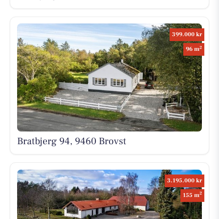
399.000 kr
2
96 m
Bratbjerg 94, 9460 Brovst
3.195.000 kr
2
155 m