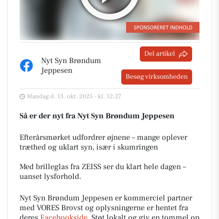
Del artikel
Nyt Syn Brøndum
Jeppesen
Besøg virksomheden
Mandag d. 13. okt. 2025 - kl. 12:27
Så er der nyt fra Nyt Syn Brøndum Jeppesen
Efterårsmørket udfordrer øjnene – mange oplever
træthed og uklart syn, især i skumringen
Med brilleglas fra ZEISS ser du klart hele dagen –
uanset lysforhold.
Nyt Syn Brøndum Jeppesen er kommerciel partner
med VORES Brovst og oplysningerne er hentet fra
deres
Facebookside
. Støt lokalt og giv en tommel op