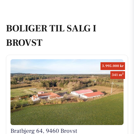
BOLIGER TIL SALG I
BROVST
3.995.000 kr
2
341 m
Bratbjerg 64, 9460 Brovst