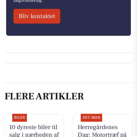
salgsvurdering.
Bliv kontaktet
FLERE ARTIKLER
BILER
DET SKER
10 dyreste biler til
Herregårdenes
salg i nærheden af
Dag: Motortræf på