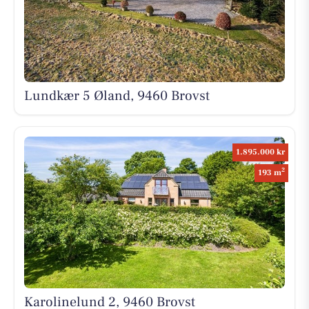
Lundkær 5 Øland, 9460 Brovst
1.895.000 kr
2
193 m
Karolinelund 2, 9460 Brovst