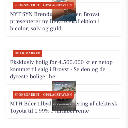
SPONSORERET
OPSLAGSTAVLEN
NYT SYN Brøndum Jeppesen Brovst
præsenterer ny BERING-kollektion i
bicolor, sølv og guld
BOLIGMARKED
Eksklusiv bolig for 4.500.000 kr er netop
kommet til salg i Brovst - Se den og de
dyreste boliger her
SPONSORERET
OPSLAGSTAVLEN
MTH Biler tilbyder finansiering af elektrisk
Toyota til 1,99% i variabel rente