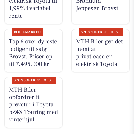
elektrisk Toyota til
Brøndum
1,99% i variabel
Jeppesen Brovst
rente
BOLIGMARKED
SPONSORERET
OPSLAGSTAVLEN
Top 6 over dyreste
MTH Biler gør det
boliger til salg i
nemt at
Brovst. Priser op
privatlease en
til 7.495.000 kr
elektrisk Toyota
SPONSORERET
OPSLAGSTAVLEN
MTH Biler
opfordrer til
prøvetur i Toyota
bZ4X Touring med
vinterhjul