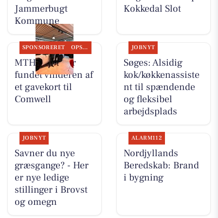
Jammerbugt
Kokkedal Slot
Kommune
SPONSORERET
OPSLAGSTAVLEN
JOBNYT
MTH Biler har
Søges: Alsidig
fundet vinderen af
kok/køkkenassiste
et gavekort til
nt til spændende
Comwell
og fleksibel
arbejdsplads
JOBNYT
ALARM112
Savner du nye
Nordjyllands
græsgange? - Her
Beredskab: Brand
er nye ledige
i bygning
stillinger i Brovst
og omegn