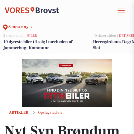
VORES
Brovst
Seneste nyt ›
3 timer siden |
BILER
10 timer siden |
DET SKE
10 dyreste biler til salg i nærheden af
Herregårdenes Dag: 
Jammerbugt Kommune
Slot
Nyt Syn Brøndum Jeppesen: Klart syn hele dagen med brilleglas fra Z
ARTIKLER
Opslagstavlen
Nyt Syn Brøndum