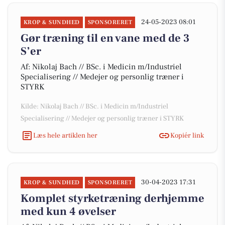
24-05-2023 08:01
KROP & SUNDHED
SPONSORERET
Gør træning til en vane med de 3
S’er
Af: Nikolaj Bach // BSc. i Medicin m/Industriel
Specialisering // Medejer og personlig træner i
STYRK
Kilde: Nikolaj Bach // BSc. i Medicin m/Industriel
Specialisering // Medejer og personlig træner i STYRK
Læs hele artiklen her
Kopiér link
30-04-2023 17:31
KROP & SUNDHED
SPONSORERET
Komplet styrketræning derhjemme
med kun 4 øvelser