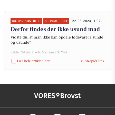
22-03-2023 11:07
KROP & SUNDHED
SPONSORERET
Derfor findes der ikke usund mad
Vidste du, at man ikke kan opdele fødevarer i sunde
og usunde?
Kilde: Nikolaj Bach, Medejer i STYRK
Læs hele artiklen her
Kopiér link
VORES
Brovst