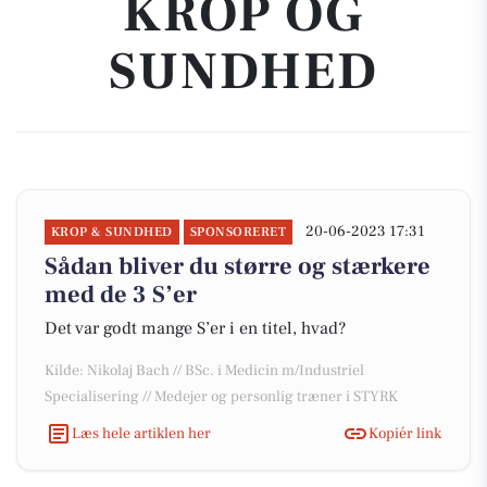
KROP OG
SUNDHED
20-06-2023 17:31
KROP & SUNDHED
SPONSORERET
Sådan bliver du større og stærkere
med de 3 S’er
Det var godt mange S’er i en titel, hvad?
Kilde: Nikolaj Bach // BSc. i Medicin m/Industriel
Specialisering // Medejer og personlig træner i STYRK
Læs hele artiklen her
Kopiér link