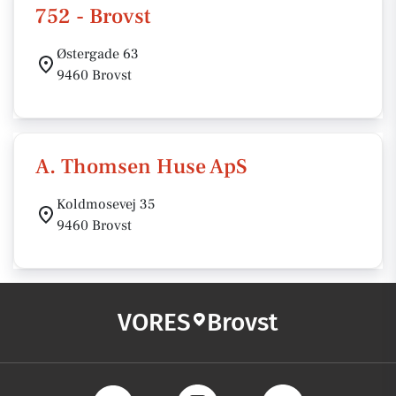
752 - Brovst
Østergade 63
9460 Brovst
A. Thomsen Huse ApS
Koldmosevej 35
9460 Brovst
VORES
Brovst