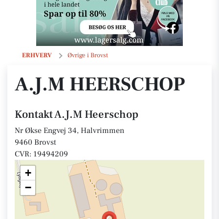
A.J.M Heerschop
ERHVERV
Øvrige i Brovst
A.J.M HEERSCHOP
Kontakt A.J.M Heerschop
Nr Økse Engvej 34, Halvrimmen
9460 Brovst
CVR: 19494209
+
−