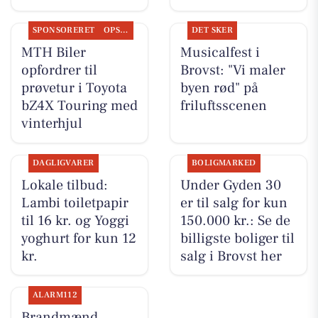
SPONSORERET
OPSLAGSTAVLEN
DET SKER
MTH Biler
Musicalfest i
opfordrer til
Brovst: "Vi maler
prøvetur i Toyota
byen rød" på
bZ4X Touring med
friluftsscenen
vinterhjul
DAGLIGVARER
BOLIGMARKED
Lokale tilbud:
Under Gyden 30
Lambi toiletpapir
er til salg for kun
til 16 kr. og Yoggi
150.000 kr.: Se de
yoghurt for kun 12
billigste boliger til
kr.
salg i Brovst her
ALARM112
Brandmænd