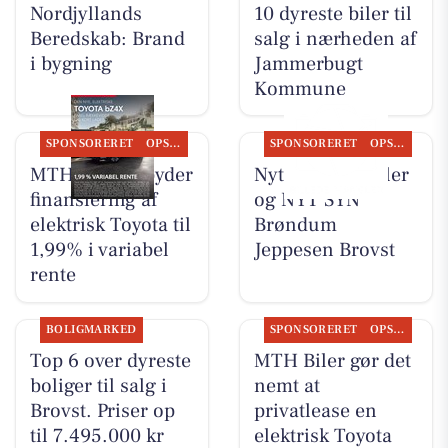
Nordjyllands
10 dyreste biler til
Beredskab: Brand
salg i nærheden af
i bygning
Jammerbugt
Kommune
SPONSORERET
OPSLAGSTAVLEN
SPONSORERET
OPSLAGSTAVLEN
MTH Biler tilbyder
Nyt fra MTH Biler
finansiering af
og NYT SYN
elektrisk Toyota til
Brøndum
1,99% i variabel
Jeppesen Brovst
rente
BOLIGMARKED
SPONSORERET
OPSLAGSTAVLEN
Top 6 over dyreste
MTH Biler gør det
boliger til salg i
nemt at
Brovst. Priser op
privatlease en
til 7.495.000 kr
elektrisk Toyota