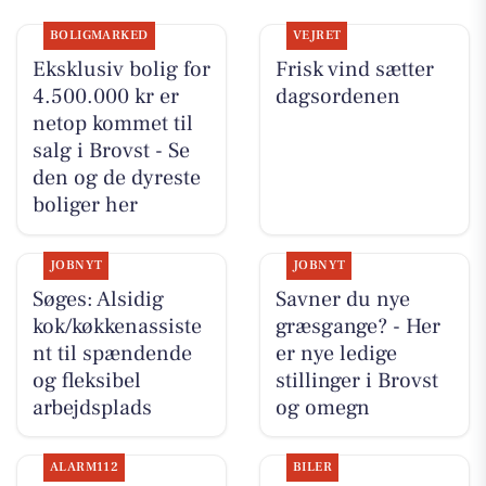
BOLIGMARKED
VEJRET
Eksklusiv bolig for
Frisk vind sætter
4.500.000 kr er
dagsordenen
netop kommet til
salg i Brovst - Se
den og de dyreste
boliger her
JOBNYT
JOBNYT
Søges: Alsidig
Savner du nye
kok/køkkenassiste
græsgange? - Her
nt til spændende
er nye ledige
og fleksibel
stillinger i Brovst
arbejdsplads
og omegn
ALARM112
BILER