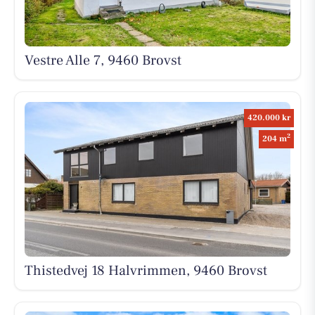
Vestre Alle 7, 9460 Brovst
420.000 kr
2
204 m
Thistedvej 18 Halvrimmen, 9460 Brovst