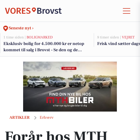
VORES
Brovst
Seneste nyt ›
1 time siden |
BOLIGMARKED
8 timer siden |
VEJRET
Eksklusiv bolig for 4.500.000 kr er netop
Frisk vind sætter da
kommet til salg i Brovst - Se den og de
dyreste boliger her
Forår hos MTH Biler: Åbent hus med brugte biler og ny elbil
ARTIKLER
Erhverv
Forår hos MTH