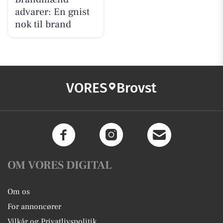
advarer: En gnist
nok til brand
VORES
Brovst
OM VORES DIGITAL
Om os
For annoncører
Vilkår og Privatlivspolitik