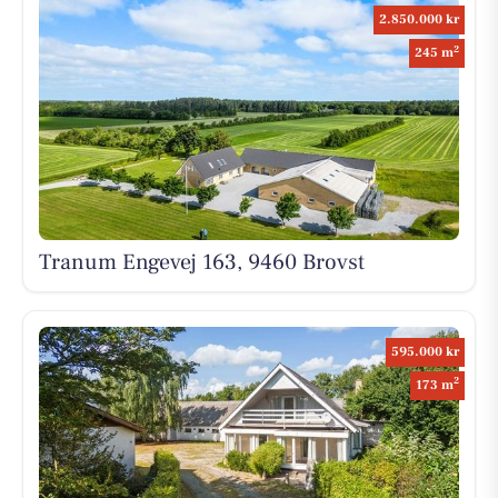
2.850.000 kr
2
245 m
Tranum Engevej 163, 9460 Brovst
595.000 kr
2
173 m