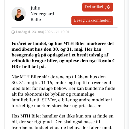
Del artikel
Julie
Nedergaard
Balle
Besøg virksomheden
Lørdag d. 23. maj 2026 - kl. 10:01
Foråret er landet, og hos MTH Biler markeres det
med åbent hus den 30. og 31. maj. Her kan
besøgende gå på opdagelse i et bredt udvalg af
velholdte brugte biler, og opleve den nye Toyota C-
HR+ helt tæt på.
Når MTH Biler slår dørene op til åbent hus den
30.-31. maj kl. 11-16, er der lagt op til en weekend
med biler for mange behov. Her kan kunderne finde
alt fra økonomiske bybiler og rummelige
familiebiler til SUV’er, elbiler og andre modeller i
forskellige mærker, størrelser og prisklasser.
Hos MTH Biler handler det ikke kun om at finde en
bil, der ser rigtig ud. Den skal også passe til
hverdagen, budgettet og de behov, der følger med.