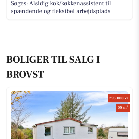
Søges: Alsidig kok/køkkenassistent til
spændende og fleksibel arbejdsplads
BOLIGER TIL SALG I
BROVST
295.000 kr
2
58 m