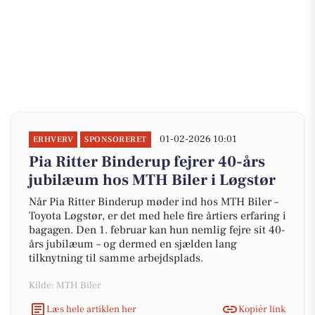
01-02-2026 10:01
ERHVERV
SPONSORERET
Pia Ritter Binderup fejrer 40-års
jubilæum hos MTH Biler i Løgstør
Når Pia Ritter Binderup møder ind hos MTH Biler –
Toyota Løgstør, er det med hele fire årtiers erfaring i
bagagen. Den 1. februar kan hun nemlig fejre sit 40-
års jubilæum – og dermed en sjælden lang
tilknytning til samme arbejdsplads.
Kilde: MTH Biler
Læs hele artiklen her
Kopiér link