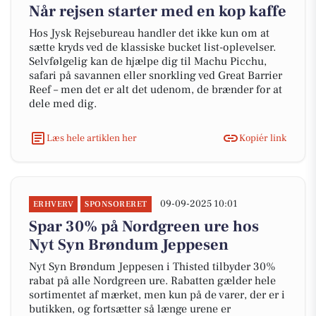
Når rejsen starter med en kop kaffe
Hos Jysk Rejsebureau handler det ikke kun om at
sætte kryds ved de klassiske bucket list-oplevelser.
Selvfølgelig kan de hjælpe dig til Machu Picchu,
safari på savannen eller snorkling ved Great Barrier
Reef – men det er alt det udenom, de brænder for at
dele med dig.
Læs hele artiklen her
Kopiér link
09-09-2025 10:01
ERHVERV
SPONSORERET
Spar 30% på Nordgreen ure hos
Nyt Syn Brøndum Jeppesen
Nyt Syn Brøndum Jeppesen i Thisted tilbyder 30%
rabat på alle Nordgreen ure. Rabatten gælder hele
sortimentet af mærket, men kun på de varer, der er i
butikken, og fortsætter så længe urene er