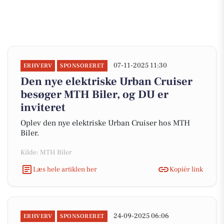
07-11-2025 11:30
ERHVERV
SPONSORERET
Den nye elektriske Urban Cruiser
besøger MTH Biler, og DU er
inviteret
Oplev den nye elektriske Urban Cruiser hos MTH
Biler.
Kilde: MTH Biler
Læs hele artiklen her
Kopiér link
24-09-2025 06:06
ERHVERV
SPONSORERET