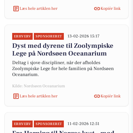
Læs hele artiklen her
Kopiér link
13-02-2026 15:17
ERHVERV
SPONSORERET
Dyst med dyrene til Zoolympiske
Lege på Nordsøen Oceanarium
Deltag i sjove discipliner, når der afholdes
Zoolympiske Lege for hele familien på Nordsøen
Oceanarium.
Kilde: Nordsøen Oceanarium
Læs hele artiklen her
Kopiér link
11-02-2026 12:51
ERHVERV
SPONSORERET