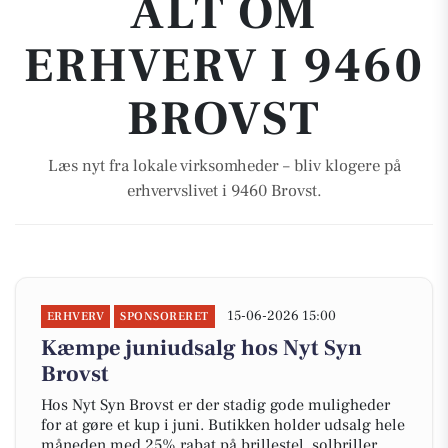
ALT OM
ERHVERV I 9460
BROVST
Læs nyt fra lokale virksomheder – bliv klogere på
erhvervslivet i 9460 Brovst.
15-06-2026 15:00
ERHVERV
SPONSORERET
Kæmpe juniudsalg hos Nyt Syn
Brovst
Hos Nyt Syn Brovst er der stadig gode muligheder
for at gøre et kup i juni. Butikken holder udsalg hele
måneden med 25% rabat på brillestel, solbriller,