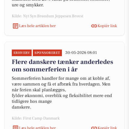
ure og smykker.
Kilde: Nyt Syn Brøndum Jeppesen Brovst
Læs hele artiklen her
Kopiér link
30-05-2026 08:01
ERHVERV
SPONSORERET
Flere danskere tænker anderledes
om sommerferien i år
Sommerferien handler for mange om at koble af,
være sammen og få et afbræk fra hverdagen. Men
når ferien skal planlægges,
fylder økonomi, overblik og fleksibilitet mere end
tidligere hos mange
danskere.
Kilde: First Camp Danmark
Læs hele artiklen her
Kopiér link