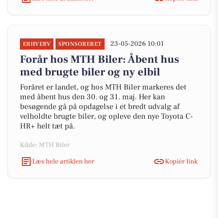
23-05-2026 10:01
ERHVERV
SPONSORERET
Forår hos MTH Biler: Åbent hus
med brugte biler og ny elbil
Foråret er landet, og hos MTH Biler markeres det
med åbent hus den 30. og 31. maj. Her kan
besøgende gå på opdagelse i et bredt udvalg af
velholdte brugte biler, og opleve den nye Toyota C-
HR+ helt tæt på.
Kilde: MTH Biler
Læs hele artiklen her
Kopiér link