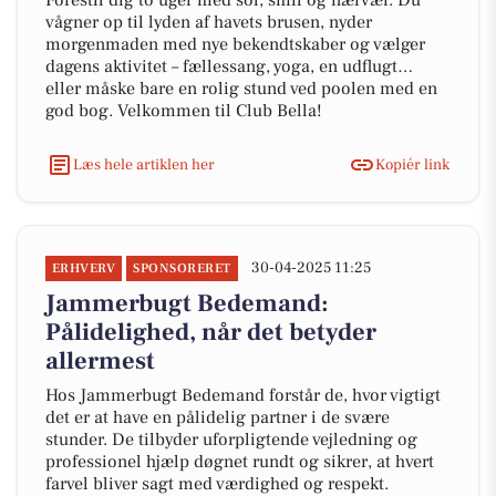
Forestil dig to uger med sol, smil og nærvær. Du
vågner op til lyden af havets brusen, nyder
morgenmaden med nye bekendtskaber og vælger
dagens aktivitet – fællessang, yoga, en udflugt…
eller måske bare en rolig stund ved poolen med en
god bog. Velkommen til Club Bella!
Læs hele artiklen her
Kopiér link
30-04-2025 11:25
ERHVERV
SPONSORERET
Jammerbugt Bedemand:
Pålidelighed, når det betyder
allermest
Hos Jammerbugt Bedemand forstår de, hvor vigtigt
det er at have en pålidelig partner i de svære
stunder. De tilbyder uforpligtende vejledning og
professionel hjælp døgnet rundt og sikrer, at hvert
farvel bliver sagt med værdighed og respekt.