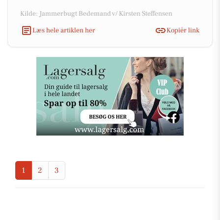
Kilde: Jammerbugt Bedemand v/ Kirsten Steffensen
Læs hele artiklen her
Kopiér link
1
2
3