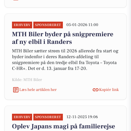
05-01-2026 11:00
ERHVERV
SPONSORERET
MTH Biler byder på snigpremiere
af ny elbil i Randers
MTH Biler sætter strøm til 2026 allerede fra start og
byder indenfor i deres Randers-afdeling til
snigpremiere på den tredje elbil fra Toyota – Toyota
C-HR+. Det er d. 13. januar fra 17-20.
Kilde: MTH Biler
Læs hele artiklen her
Kopiér link
12-11-2025 19:06
ERHVERV
SPONSORERET
Oplev Japans magi på familierejse