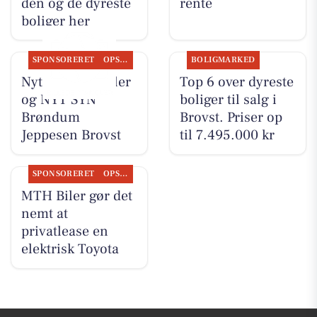
den og de dyreste
rente
boliger her
SPONSORERET
OPSLAGSTAVLEN
BOLIGMARKED
Nyt fra MTH Biler
Top 6 over dyreste
og NYT SYN
boliger til salg i
Brøndum
Brovst. Priser op
Jeppesen Brovst
til 7.495.000 kr
SPONSORERET
OPSLAGSTAVLEN
MTH Biler gør det
nemt at
privatlease en
elektrisk Toyota