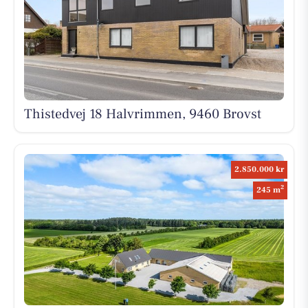
Thistedvej 18 Halvrimmen, 9460 Brovst
2.850.000 kr
2
245 m