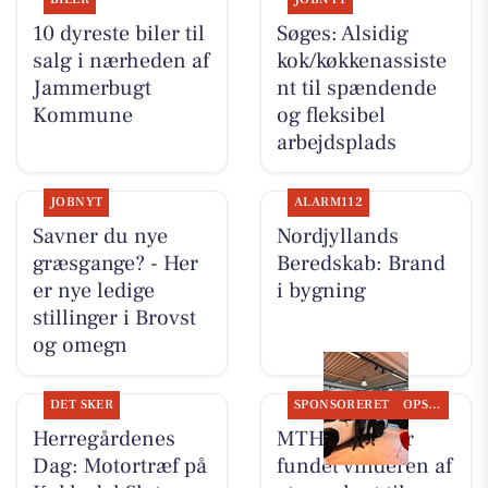
10 dyreste biler til
Søges: Alsidig
salg i nærheden af
kok/køkkenassiste
Jammerbugt
nt til spændende
Kommune
og fleksibel
arbejdsplads
JOBNYT
ALARM112
Savner du nye
Nordjyllands
græsgange? - Her
Beredskab: Brand
er nye ledige
i bygning
stillinger i Brovst
og omegn
DET SKER
SPONSORERET
OPSLAGSTAVLEN
Herregårdenes
MTH Biler har
Dag: Motortræf på
fundet vinderen af