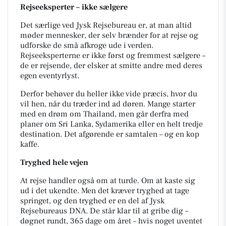
Rejseeksperter – ikke sælgere
Det særlige ved Jysk Rejsebureau er, at man altid
møder mennesker, der selv brænder for at rejse og
udforske de små afkroge ude i verden.
Rejseeksperterne er ikke først og fremmest sælgere –
de er rejsende, der elsker at smitte andre med deres
egen eventyrlyst.
Derfor behøver du heller ikke vide præcis, hvor du
vil hen, når du træder ind ad døren. Mange starter
med en drøm om Thailand, men går derfra med
planer om Sri Lanka, Sydamerika eller en helt tredje
destination. Det afgørende er samtalen – og en kop
kaffe.
Tryghed hele vejen
At rejse handler også om at turde. Om at kaste sig
ud i det ukendte. Men det kræver tryghed at tage
springet, og den tryghed er en del af Jysk
Rejsebureaus DNA. De står klar til at gribe dig –
døgnet rundt, 365 dage om året – hvis noget uventet