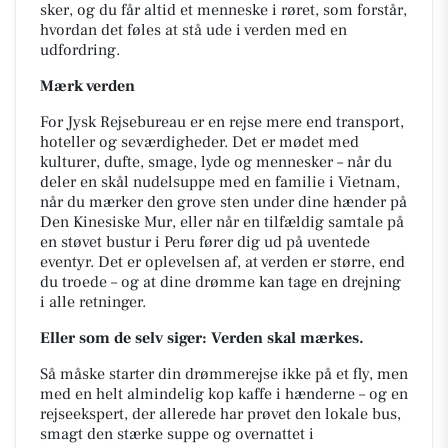
sker, og du får altid et menneske i røret, som forstår,
hvordan det føles at stå ude i verden med en
udfordring.
Mærk verden
For Jysk Rejsebureau er en rejse mere end transport,
hoteller og seværdigheder. Det er mødet med
kulturer, dufte, smage, lyde og mennesker – når du
deler en skål nudelsuppe med en familie i Vietnam,
når du mærker den grove sten under dine hænder på
Den Kinesiske Mur, eller når en tilfældig samtale på
en støvet bustur i Peru fører dig ud på uventede
eventyr. Det er oplevelsen af, at verden er større, end
du troede – og at dine drømme kan tage en drejning
i alle retninger.
Eller som de selv siger: Verden skal mærkes.
Så måske starter din drømmerejse ikke på et fly, men
med en helt almindelig kop kaffe i hænderne – og en
rejseekspert, der allerede har prøvet den lokale bus,
smagt den stærke suppe og overnattet i