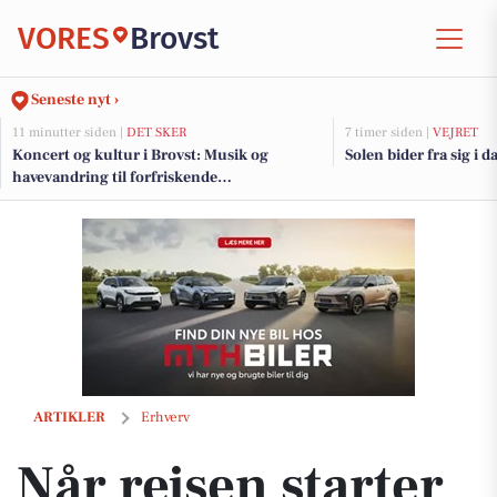
VORES
Brovst
Seneste nyt ›
11 minutter siden |
DET SKER
7 timer siden |
VEJRET
Koncert og kultur i Brovst: Musik og
Solen bider fra sig i d
havevandring til forfriskende
sommeroplevelser
Når rejsen starter med en kop kaffe
ARTIKLER
Erhverv
Når rejsen starter