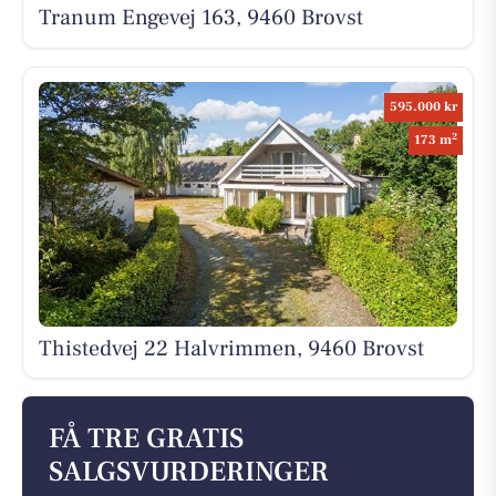
Tranum Engevej 163, 9460 Brovst
595.000 kr
2
173 m
Thistedvej 22 Halvrimmen, 9460 Brovst
FÅ TRE GRATIS
SALGSVURDERINGER