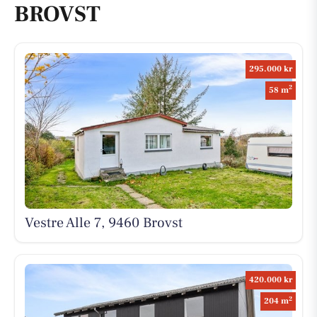
BROVST
295.000 kr
2
58 m
Vestre Alle 7, 9460 Brovst
420.000 kr
2
204 m