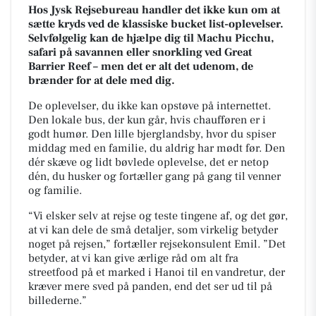
Hos Jysk Rejsebureau handler det ikke kun om at
sætte kryds ved de klassiske bucket list-oplevelser.
Selvfølgelig kan de hjælpe dig til Machu Picchu,
safari på savannen eller snorkling ved Great
Barrier Reef – men det er alt det udenom, de
brænder for at dele med dig.
De oplevelser, du ikke kan opstøve på internettet.
Den lokale bus, der kun går, hvis chaufføren er i
godt humør. Den lille bjerglandsby, hvor du spiser
middag med en familie, du aldrig har mødt før. Den
dér skæve og lidt bøvlede oplevelse, det er netop
dén, du husker og fortæller gang på gang til venner
og familie.
“Vi elsker selv at rejse og teste tingene af, og det gør,
at vi kan dele de små detaljer, som virkelig betyder
noget på rejsen,” fortæller rejsekonsulent Emil. ”Det
betyder, at vi kan give ærlige råd om alt fra
streetfood på et marked i Hanoi til en vandretur, der
kræver mere sved på panden, end det ser ud til på
billederne.”