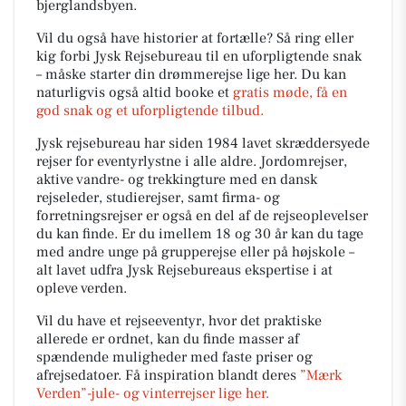
bjerglandsbyen.
Vil du også have historier at fortælle? Så ring eller
kig forbi Jysk Rejsebureau til en uforpligtende snak
– måske starter din drømmerejse lige her. Du kan
naturligvis også altid booke et
gratis møde, få en
god snak og et uforpligtende tilbud.
Jysk rejsebureau har siden 1984 lavet skræddersyede
rejser for eventyrlystne i alle aldre. Jordomrejser,
aktive vandre- og trekkingture med en dansk
rejseleder, studierejser, samt firma- og
forretningsrejser er også en del af de rejseoplevelser
du kan finde. Er du imellem 18 og 30 år kan du tage
med andre unge på grupperejse eller på højskole –
alt lavet udfra Jysk Rejsebureaus ekspertise i at
opleve verden.
Vil du have et rejseeventyr, hvor det praktiske
allerede er ordnet, kan du finde masser af
spændende muligheder med faste priser og
afrejsedatoer. Få inspiration blandt deres
”Mærk
Verden”-jule- og vinterrejser lige her.