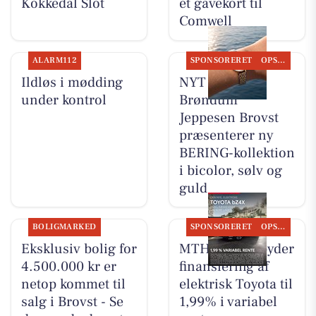
Kokkedal Slot
et gavekort til
Comwell
ALARM112
SPONSORERET
OPSLAGSTAVLEN
Ildløs i mødding
NYT SYN
under kontrol
Brøndum
Jeppesen Brovst
præsenterer ny
BERING-kollektion
i bicolor, sølv og
guld
BOLIGMARKED
SPONSORERET
OPSLAGSTAVLEN
Eksklusiv bolig for
MTH Biler tilbyder
4.500.000 kr er
finansiering af
netop kommet til
elektrisk Toyota til
salg i Brovst - Se
1,99% i variabel