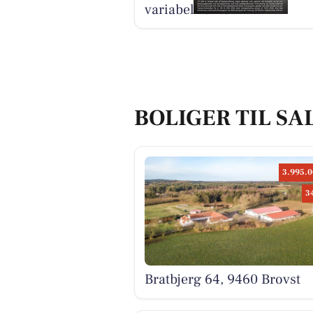
variabel rente
BOLIGER TIL SA
3.995.0
3
Bratbjerg 64, 9460 Brovst