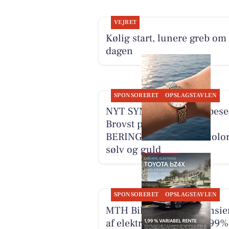
VEJRET
Kølig start, lunere greb om
dagen
SPONSORERET
OPSLAGSTAVLEN
NYT SYN Brøndum Jeppes
Brovst præsenterer ny
BERING-kollektion i bicolor
sølv og guld
SPONSORERET
OPSLAGSTAVLEN
MTH Biler tilbyder finansie
af elektrisk Toyota til 1,99%