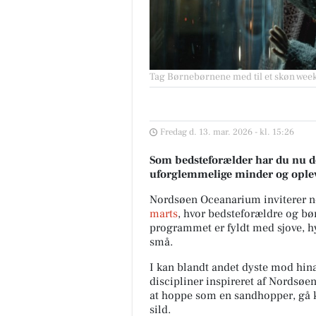
Tag Børnebørnene med til et skøn wee
Fredag d. 13. mar. 2026 - kl. 15:26
Som bedsteforælder har du nu d
uforglemmelige minder og ople
Nordsøen Oceanarium inviterer n
marts
, hvor bedsteforældre og bø
programmet er fyldt med sjove, hy
små.
I kan blandt andet dyste mod hin
discipliner inspireret af Nordsøen
at hoppe som en sandhopper, gå k
sild.