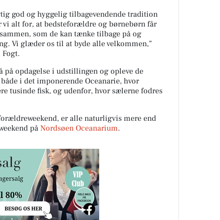
tig god og hyggelig tilbagevendende tradition
i alt for, at bedsteforældre og børnebørn får
r sammen, som de kan tænke tilbage på og
g. Vi glæder os til at byde alle velkommen,”
 Fogt.
 på opdagelse i udstillingen og opleve de
 både i det imponerende Oceanarie, hvor
re tusinde fisk, og udenfor, hvor sælerne fodres
forældreweekend, er alle naturligvis mere end
g weekend på
Nordsøen Oceanarium
.