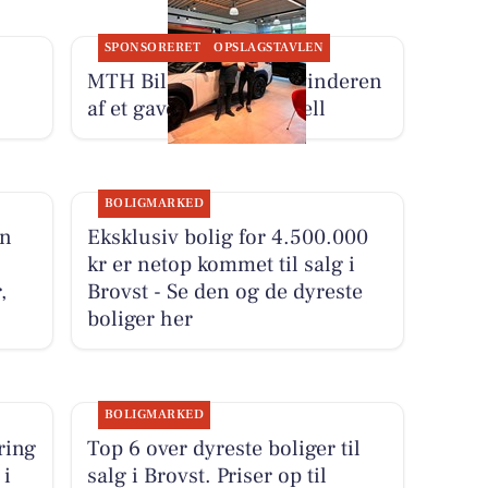
SPONSORERET
OPSLAGSTAVLEN
MTH Biler har fundet vinderen
af et gavekort til Comwell
BOLIGMARKED
en
Eksklusiv bolig for 4.500.000
kr er netop kommet til salg i
,
Brovst - Se den og de dyreste
boliger her
BOLIGMARKED
ring
Top 6 over dyreste boliger til
 i
salg i Brovst. Priser op til