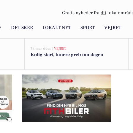
Gratis nyheder fra
dit
lokalområde
V
DET SKER
LOKALT NYT
SPORT
VEJRET
7 timer siden |
VEJRET
Kølig start, lunere greb om dagen
ældreweekend på Nordsøen Oceanarium