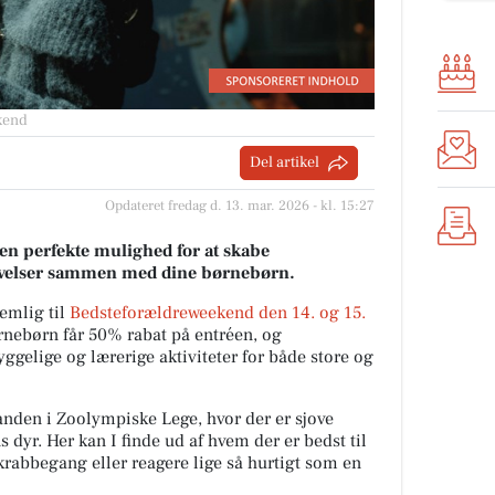
kend
Del artikel
Opdateret fredag d. 13. mar. 2026 - kl. 15:27
en perfekte mulighed for at skabe
velser sammen med dine børnebørn.
emlig til
Bedsteforældreweekend den 14. og 15.
rnebørn får 50% rabat på entréen, og
ggelige og lærerige aktiviteter for både store og
anden i Zoolympiske Lege, hvor der er sjove
s dyr. Her kan I finde ud af hvem der er bedst til
rabbegang eller reagere lige så hurtigt som en