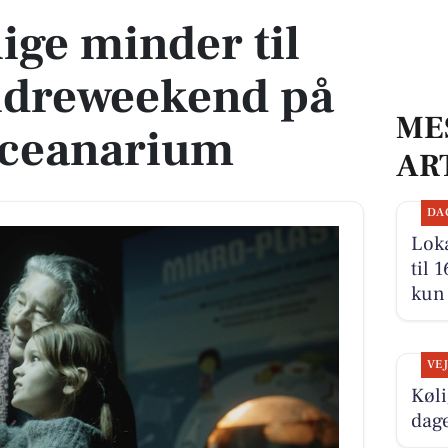
ige minder til
ldreweekend på
ME
ceanarium
AR
DA
Loka
til 
kun 
VE
Køli
dag