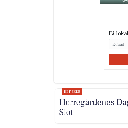
Få loka
Email
DET SKER
Herregårdenes Dag
Slot