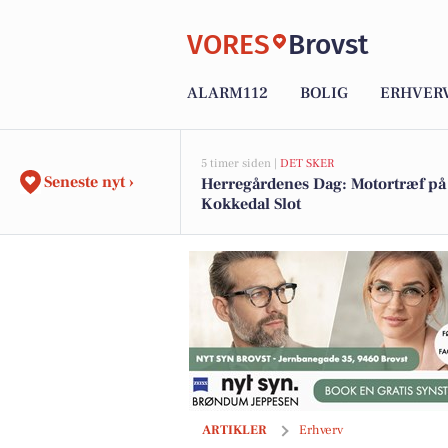
VORES
Brovst
ALARM112
BOLIG
ERHVER
5 timer siden |
DET SKER
Seneste nyt ›
Herregårdenes Dag: Motortræf på
Kokkedal Slot
Skab hyggelige minder til Bedstefor
ARTIKLER
Erhverv