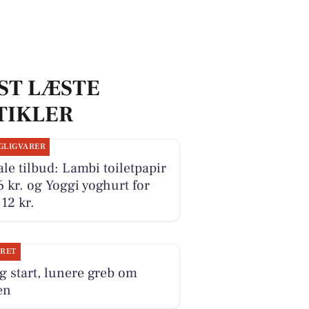
ST LÆSTE
TIKLER
GLIGVARER
le tilbud: Lambi toiletpapir
16 kr. og Yoggi yoghurt for
12 kr.
JRET
g start, lunere greb om
en