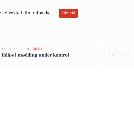
 -
direkte i din indbakke
Tilmeld
16 timer siden |
ALARM112
23 timer siden |
‹
›
Ildløs i mødding under kontrol
Eksklusiv bo
kommet til sa
dyreste boli