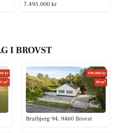
7.495.000 kr
LG I BROVST
00 kr
399.000 kr
2
2
41 m
96 m
Bratbjerg 94, 9460 Brovst