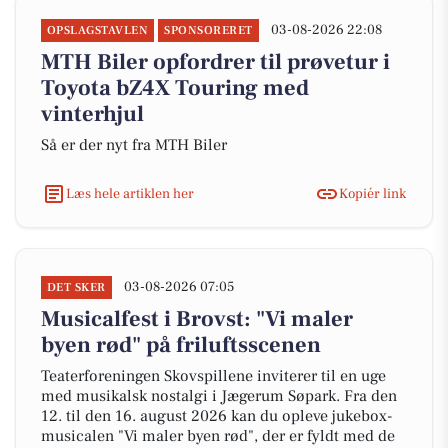
03-08-2026 22:08
OPSLAGSTAVLEN
SPONSORERET
MTH Biler opfordrer til prøvetur i
Toyota bZ4X Touring med
vinterhjul
Så er der nyt fra MTH Biler
Læs hele artiklen her
Kopiér link
03-08-2026 07:05
DET SKER
Musicalfest i Brovst: "Vi maler
byen rød" på friluftsscenen
Teaterforeningen Skovspillene inviterer til en uge
med musikalsk nostalgi i Jægerum Søpark. Fra den
12. til den 16. august 2026 kan du opleve jukebox-
musicalen "Vi maler byen rød", der er fyldt med de