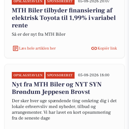
05-08-2026 20:07
OPSLAGSTAVLEN
SPONSORERET
MTH Biler tilbyder finansiering af
elektrisk Toyota til 1,99% i variabel
rente
Så er der nyt fra MTH Biler
Læs hele artiklen her
Kopiér link
05-08-2026 18:00
OPSLAGSTAVLEN
SPONSORERET
Nyt fra MTH Biler og NYT SYN
Brøndum Jeppesen Brovst
Der sker hver uge spændende ting omkring dig i det
lokale erhvervsliv med nyheder, tilbud og
arrangementer. Vi har lavet en kort opsummering
fra de seneste dage