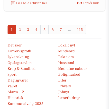
Læs hele artiklen her
Kopiér link
1
2
3
4
5
6
7
...
115
Det sker
Lokalt nyt
Erhvervsprofil
Mindeord
Lykønskning
Fakta om
Opslagstavlen
Husstand
Krop & Sundhed
Mød dine naboer
Sport
Boligmarked
Dagligvarer
Biler
Vejret
Erhverv
Alarm112
Jobnyt
Historisk
Læserbidrag
Kommunalvalg 2025