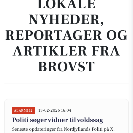
LOKALE
NYHEDER,
REPORTAGER OG
ARTIKLER FRA
BROVST
13-02-2026 16:04
ALARM112
Politi søger vidner til voldssag
Seneste opdateringer fra Nordjyllands Politi på X: