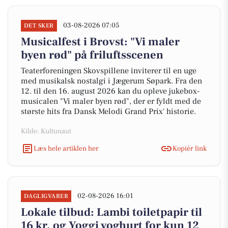
03-08-2026 07:05
DET SKER
Musicalfest i Brovst: "Vi maler
byen rød" på friluftsscenen
Teaterforeningen Skovspillene inviterer til en uge
med musikalsk nostalgi i Jægerum Søpark. Fra den
12. til den 16. august 2026 kan du opleve jukebox-
musicalen "Vi maler byen rød", der er fyldt med de
største hits fra Dansk Melodi Grand Prix' historie.
Kilde: Kultunaut
Læs hele artiklen her
Kopiér link
02-08-2026 16:01
DAGLIGVARER
Lokale tilbud: Lambi toiletpapir til
16 kr. og Yoggi yoghurt for kun 12