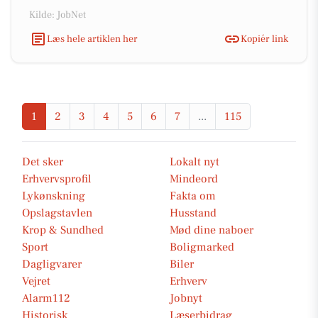
Kilde: JobNet
Læs hele artiklen her
Kopiér link
1
2
3
4
5
6
7
...
115
Det sker
Lokalt nyt
Erhvervsprofil
Mindeord
Lykønskning
Fakta om
Opslagstavlen
Husstand
Krop & Sundhed
Mød dine naboer
Sport
Boligmarked
Dagligvarer
Biler
Vejret
Erhverv
Alarm112
Jobnyt
Historisk
Læserbidrag