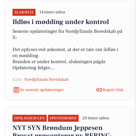
14 timer siden
ALARM112
Ildløs i mødding under kontrol
Seneste opdateringer fra Nordjyllands Beredskab på
X:
Det oplyses ved ankomst, at der er tale om ildløs i
en mødding.
Branden er under kontrol, slukningen pågår.
Opdatering følger....
Kilde:
Nordjyllands Beredskab
Se seneste opdateringer
Kopiér link
20 timer siden
OPSLAGSTAVLEN
SPONSORERET
NYT SYN Brøndum Jeppesen
Brovst præsenterer ny BERING-