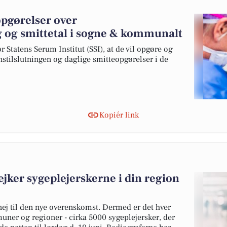
opgørelser over
g og smittetal i sogne & kommunalt
 Statens Serum Institut (SSI), at de vil opgøre og
onstilslutningen og daglige smitteopgørelser i de
Kopiér link
ejker sygeplejerskerne i din region
 nej til den nye overenskomst. Dermed er det hver
uner og regioner - cirka 5000 sygeplejersker, der