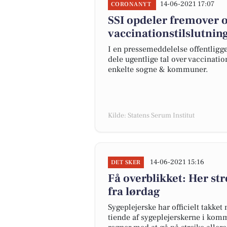
14-06-2021 17:07
CORONANYT
SSI opdeler fremover 
vaccinationstilslutnin
I en pressemeddelelse offentliggør
dele ugentlige tal over vaccinati
enkelte sogne & kommuner.
Kilde: Statens Serum Institut
14-06-2021 15:16
DET SKER
Få overblikket: Her str
fra lørdag
Sygeplejerske har officielt takket
tiende af sygeplejerskerne i komm