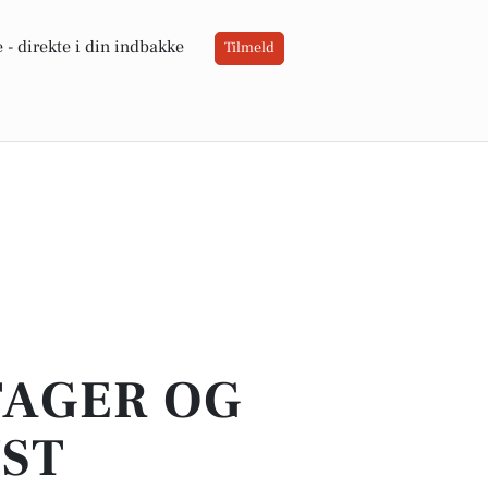
 -
direkte i din indbakke
Tilmeld
TAGER OG
VST