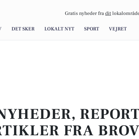
Gratis nyheder fra
dit
lokalområde
V
DET SKER
LOKALT NYT
SPORT
VEJRET
NYHEDER, REPOR
TIKLER FRA BRO