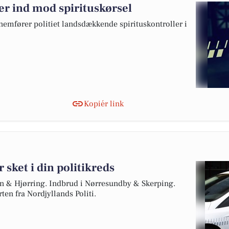
tter ind mod spirituskørsel
nemfører politiet landsdækkende spirituskontroller i
Kopiér link
 sket i din politikreds
gen & Hjørring. Indbrud i Nørresundby & Skerping.
en fra Nordjyllands Politi.